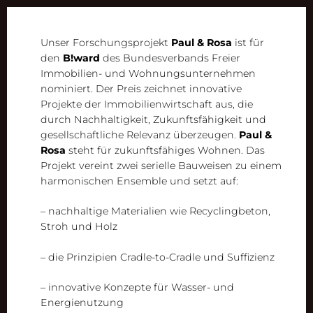
Unser Forschungsprojekt
Paul & Rosa
ist für
den
B!ward
des Bundesverbands Freier
Immobilien- und Wohnungsunternehmen
nominiert. Der Preis zeichnet innovative
Projekte der Immobilienwirtschaft aus, die
durch Nachhaltigkeit, Zukunftsfähigkeit und
gesellschaftliche Relevanz überzeugen.
Paul &
Rosa
steht für zukunftsfähiges Wohnen. Das
Projekt vereint zwei serielle Bauweisen zu einem
harmonischen Ensemble und setzt auf:
– nachhaltige Materialien wie Recyclingbeton,
Stroh und Holz
– die Prinzipien
Cradle-to-Cradle
und Suffizienz
– innovative Konzepte für Wasser- und
Energienutzung