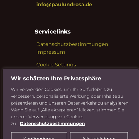
info@paulundrosa.de
Servicelinks
Datenschutzbestimmungen
Impressum
Cookie Settings
Wir schätzen Ihre Privatsphäre
Wir verwenden Cookies, um Ihr Surferlebnis zu
Sie möchten mehr über
verbessern, personalisierte Werbung oder Inhalte zu
Riedel Bau erfahren?
präsentieren und unseren Datenverkehr zu analysieren.
Wenn Sie auf „Alle akzeptieren“ klicken, stimmen Sie
Hier geht's zur Riedel Bau
unserer Verwendung von Cookies
Website
zu.
Datenschutzbestimmungen
Konfigurieren
Alles ablehnen