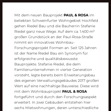
Mit dem neuen Bauprojekt
PAUL & ROSA
im
beliebten Schweinfurter Wohngebiet Hochfeld
gehen Riedel Bau und die Bauherrin Stefanie
Riedel ganz neue Wege. Auf dem ca. 1.400 m²
großen Grundstück an der Paul-Rosa-Straße
nimmt ein innovatives Wohnbau-
Forschungsprojekt Formen an. Seit 125 Jahren
ist der Name Riedel Bau ein Synonym für
erfolgreiche und qualitätsbewusste
Bauprojekte. Stefanie Riedel, die dem
Familienunternehmen in vierter Generation
vorsteht, legte bereits beim Erweiterungsbau
des eigenen Verwaltungsgebäudes 2017 großen
Wert auf eine nachhaltige Bauweise. Diese wird
mit dem Wohnbauprojekt
PAUL & ROSA
fortgeführt und durch den Forschungsaspekt
erweitert. In zwei Gebäuden entstehen hier
sechs Mietwohnungen, deren unterschiedliche