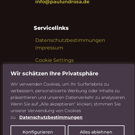
info@paulundrosa.de
Servicelinks
Datenschutzbestimmungen
Impressum
Cookie Settings
Wir schätzen Ihre Privatsphäre
Wir verwenden Cookies, um Ihr Surferlebnis zu
Sie möchten mehr über
verbessern, personalisierte Werbung oder Inhalte zu
Riedel Bau erfahren?
präsentieren und unseren Datenverkehr zu analysieren.
Wenn Sie auf „Alle akzeptieren“ klicken, stimmen Sie
Hier geht's zur Riedel Bau
unserer Verwendung von Cookies
Website
zu.
Datenschutzbestimmungen
Konfigurieren
Alles ablehnen